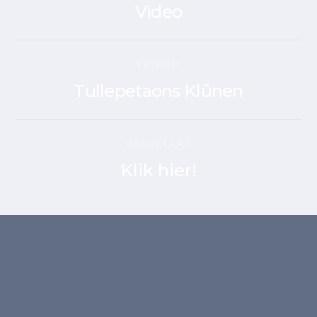
Video
VRIEND
Tullepetaons Klûnen
RESULTAAT
Klik hier!
Het was even wachten...
maar het ijs is nu echt